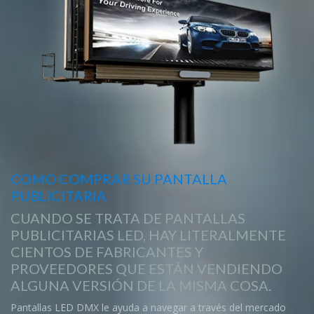
COMO COMPRAR SU PANTALLA
PUBLICITARIA
CUANDO SE TRATA DE PANTALLAS
PUBLICITARIAS LED, HAY LITERALMENTE
CIENTOS DE FABRICANTES Y
PROVEEDORES QUE ESTÁN VENDIENDO
ALGUNA VERSIÓN DE LA MISMA COSA.
Pantallas LED DMX le ayuda a navegar a través del mercado