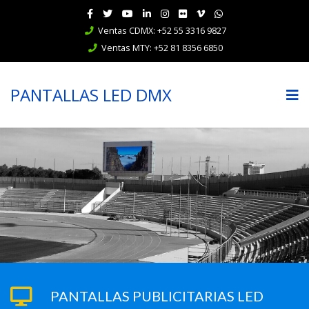
Ventas CDMX: +52 55 3316 9827
Ventas MTY: +52 81 8356 6850
PANTALLAS LED DMX
PANTALLAS PUBLICITARIAS LED