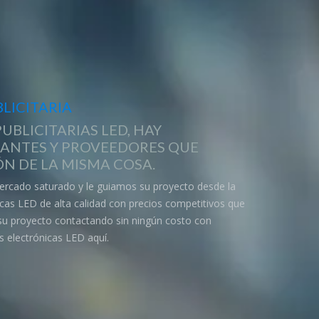
LICITARIA
UBLICITARIAS LED, HAY
CANTES Y PROVEEDORES QUE
N DE LA MISMA COSA.
ercado saturado y le guiamos su proyecto desde la
nicas LED de alta calidad con precios competitivos que
 su proyecto contactando sin ningún costo con
s electrónicas LED aquí.