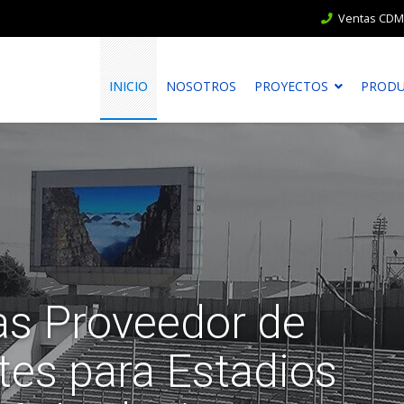
Ventas CDMX
INICIO
NOSOTROS
PROYECTOS
PROD
s Proveedor de
tes para Estadios