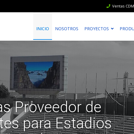
Ventas CDMX
INICIO
NOSOTROS
PROYECTOS
PROD
s Proveedor de
tes para Estadios