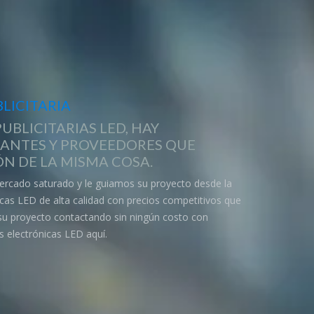
LICITARIA
UBLICITARIAS LED, HAY
CANTES Y PROVEEDORES QUE
N DE LA MISMA COSA.
ercado saturado y le guiamos su proyecto desde la
nicas LED de alta calidad con precios competitivos que
 su proyecto contactando sin ningún costo con
s electrónicas LED aquí.