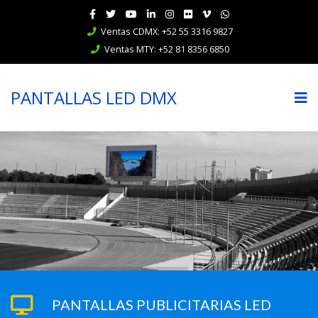
Ventas CDMX: +52 55 3316 9827
Ventas MTY: +52 81 8356 6850
PANTALLAS LED DMX
PANTALLAS PUBLICITARIAS LED