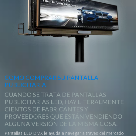
COMO COMPRAR SU PANTALLA
PUBLICITARIA
CUANDO SE TRATA DE PANTALLAS
PUBLICITARIAS LED, HAY LITERALMENTE
CIENTOS DE FABRICANTES Y
PROVEEDORES QUE ESTÁN VENDIENDO
ALGUNA VERSIÓN DE LA MISMA COSA.
Pantallas LED DMX le ayuda a navegar a través del mercado