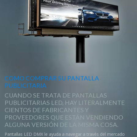
COMO COMPRAR SU PANTALLA
PUBLICITARIA
CUANDO SE TRATA DE PANTALLAS
PUBLICITARIAS LED, HAY LITERALMENTE
CIENTOS DE FABRICANTES Y
PROVEEDORES QUE ESTÁN VENDIENDO
ALGUNA VERSIÓN DE LA MISMA COSA.
Pantallas LED DMX le ayuda a navegar a través del mercado