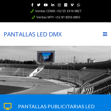
Ventas CDMX: +52 55 3316 9827
Ventas MTY: +52 81 8356 6850
PANTALLAS LED DMX
PANTALLAS PUBLICITARIAS LED