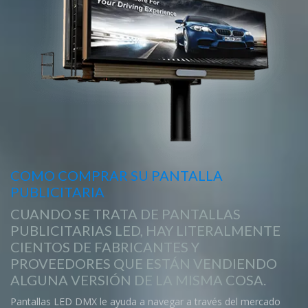
COMO COMPRAR SU PANTALLA
PUBLICITARIA
CUANDO SE TRATA DE PANTALLAS
PUBLICITARIAS LED, HAY LITERALMENTE
CIENTOS DE FABRICANTES Y
PROVEEDORES QUE ESTÁN VENDIENDO
ALGUNA VERSIÓN DE LA MISMA COSA.
Pantallas LED DMX le ayuda a navegar a través del mercado