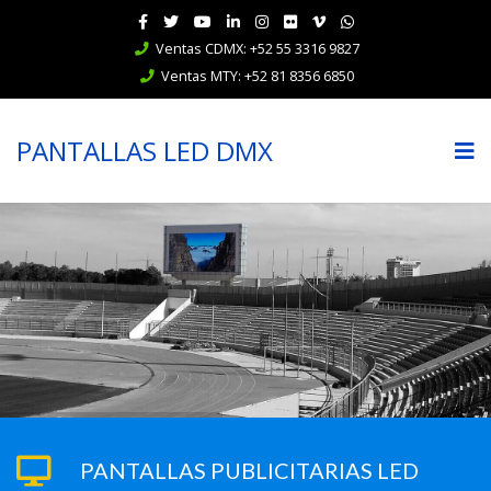
Ventas CDMX: +52 55 3316 9827
Ventas MTY: +52 81 8356 6850
PANTALLAS LED DMX
PANTALLAS PUBLICITARIAS LED