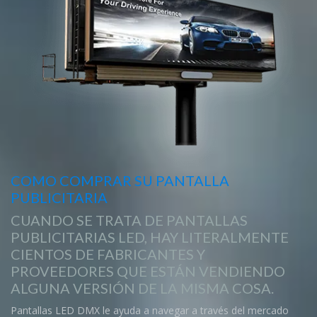
COMO COMPRAR SU PANTALLA
PUBLICITARIA
CUANDO SE TRATA DE PANTALLAS
PUBLICITARIAS LED, HAY LITERALMENTE
CIENTOS DE FABRICANTES Y
PROVEEDORES QUE ESTÁN VENDIENDO
ALGUNA VERSIÓN DE LA MISMA COSA.
Pantallas LED DMX le ayuda a navegar a través del mercado