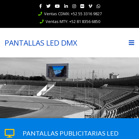
Ventas CDMX: +52 55 3316 9827
Ventas MTY: +52 81 8356 6850
PANTALLAS LED DMX
PANTALLAS PUBLICITARIAS LED