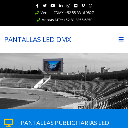
Ventas CDMX: +52 55 3316 9827
Ventas MTY: +52 81 8356 6850
PANTALLAS LED DMX
PANTALLAS PUBLICITARIAS LED