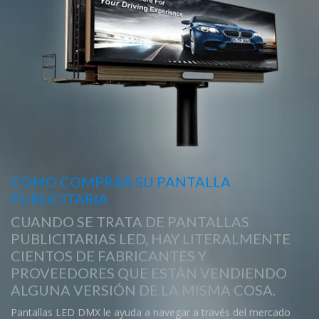
COMO COMPRAR SU PANTALLA
PUBLICITARIA
CUANDO SE TRATA DE PANTALLAS
PUBLICITARIAS LED, HAY LITERALMENTE
CIENTOS DE FABRICANTES Y
PROVEEDORES QUE ESTÁN VENDIENDO
ALGUNA VERSIÓN DE LA MISMA COSA.
Pantallas LED DMX le ayuda a navegar a través del mercado