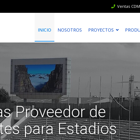
Ventas CDMX
INICIO
NOSOTROS
PROYECTOS
PROD
s Proveedor de
tes para Estadios