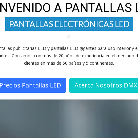
ENVENIDO A PANTALLAS 
LED
PANTALLAS ELECTRÓNICAS
PANTALLAS PUBLICITARIAS LED
tallas publicitarias LED y pantallas LED gigantes para uso interior y e
igantes. Contamos con más de 20 años de experiencia en el mercado de
clientes en más de 50 países y 5 continentes.
Precios Pantallas LED
Acerca Nosotros DMX