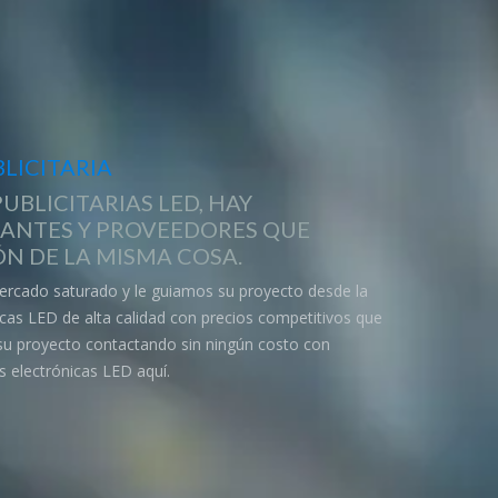
LICITARIA
UBLICITARIAS LED, HAY
CANTES Y PROVEEDORES QUE
N DE LA MISMA COSA.
ercado saturado y le guiamos su proyecto desde la
nicas LED de alta calidad con precios competitivos que
 su proyecto contactando sin ningún costo con
s electrónicas LED aquí.