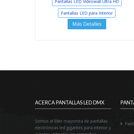
Pantallas LED Videowall Ultra HD
Pantallas LED para Interior
Más Detalles
ACERCA PANTALLAS LED DMX
PANT
Somos el líder mayorista de pantallas
Pant
electrónicas led gigantes para interior y