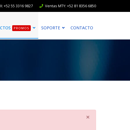
: +52 55 3316 9827
Ventas MTY: +52 81 8356 6850
CTOS
SOPORTE
CONTACTO
PROMOS
×