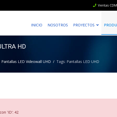
Ventas CDMX
INICIO
NOSOTROS
PROYECTOS
PRODU
ULTRA HD
Pantallas LED Videowall UHD
Tags: Pantallas LED UHD
con 'ID': 42