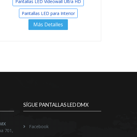
Pantallas LED Videowall Ultra HD
Pantallas LED para Interior
Más Detalles
SÍGUE PANTALLAS LED DMX
DMX
Facebook
na 701,