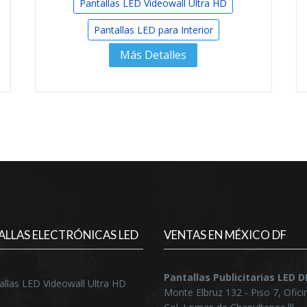
Pantallas LED Videowall Ultra HD
Pantallas LED para Interior
Más Detalles
ALLAS ELECTRÓNICAS LED
VENTAS EN MÉXICO DF
Pantallas Publicitarias LED 
allas LED Videowall Ultra HD
Monte Elbruz 132 - Piso 7, Ofici