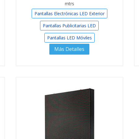
mtrs
Pantallas Electrónicas LED Exterior
Pantallas Publicitarias LED
Pantallas LED Móviles
Más Detalles