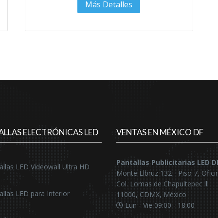
Más Detalles
ALLAS ELECTRÓNICAS LED
VENTAS EN MÉXICO DF
Pantallas Publicitarias LED 
allas LED Videowall Ultra HD
Monte Elbruz 132 - Piso 7, Ofici
Col. Lomas de Chapultepec lll
allas LED para Interior
11000, CDMX, México
Lun - Vie 09:00 - 18:00