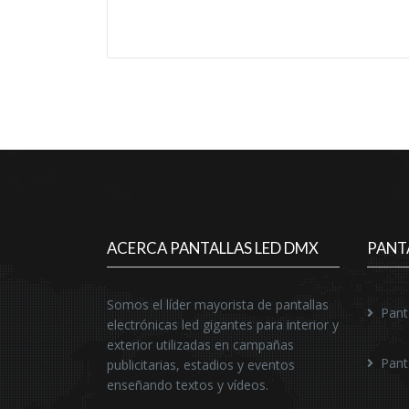
ACERCA PANTALLAS LED DMX
PANT
Somos el líder mayorista de pantallas
Pant
electrónicas led gigantes para interior y
exterior utilizadas en campañas
Pant
publicitarias, estadios y eventos
enseñando textos y vídeos.