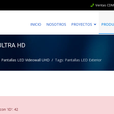
Ventas CDMX
INICIO
NOSOTROS
PROYECTOS
PRODU
ULTRA HD
Pantallas LED Videowall UHD
Tags: Pantallas LED Exterior
con 'ID': 42