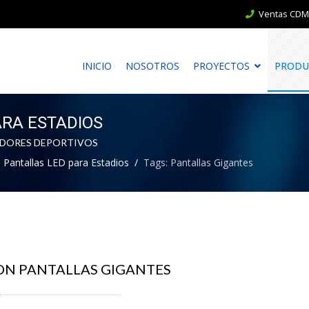
Ventas CDMX
INICIO
NOSOTROS
PROYECTOS
PRODU
ARA ESTADIOS
ADORES DEPORTIVOS
Pantallas LED para Estadios
Tags: Pantallas Gigantes
ON PANTALLAS GIGANTES