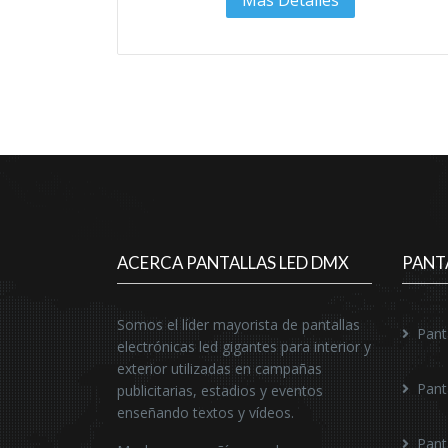
Más Detalles
ACERCA PANTALLAS LED DMX
PANT
Somos el líder mayorista de pantallas
Pant
electrónicas led gigantes para interior y
exterior utilizadas en campañas
Pant
publicitarias, estadios y eventos
enseñando textos y vídeos.
Pant