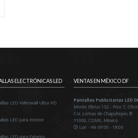
ALLAS ELECTRÓNICAS LED
VENTAS EN MÉXICO DF
Pantallas Publicitarias LED 
allas LED Videowall Ultra HD
Monte Elbruz 132 - Piso 7, Ofici
Col. Lomas de Chapultepec lll
allas LED para Interior
11000, CDMX, México
Lun - Vie 09:00 - 18:00
allas LED para Exterior