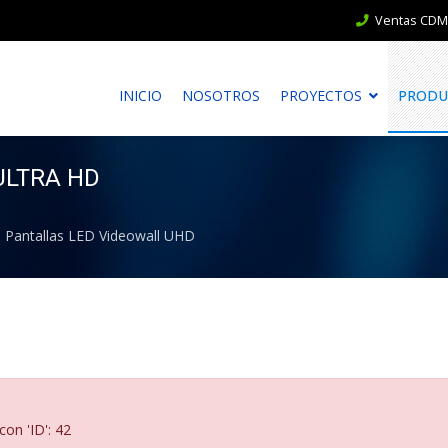
Ventas CDMX
INICIO
NOSOTROS
PROYECTOS
PRODU
ULTRA HD
Pantallas LED Videowall UHD
con 'ID': 42