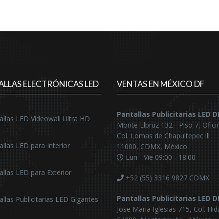
ALLAS ELECTRÓNICAS LED
VENTAS EN MÉXICO DF
Pantallas Publicitarias LED 
allas LED Videowall Ultra HD
Monte Elbruz 132 - Piso 7, Ofici
Col. Lomas de Chapultepec lll
allas LED para Interior
11000, CDMX, México
Lun - Vie 09:00 - 18:00
allas LED para Exterior
+52 (55) 3316 9827
CDMX
Pantallas Publicitarias LED 
allas Publicitarias LED Gigantes
Jose Maria Iglesias 715, Col. Hid