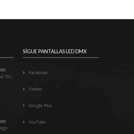
SÍGUE PANTALLAS LED DMX
DMX
Facebook
na 701,
Twitter
Google Plus
DMX
YouTube
algo