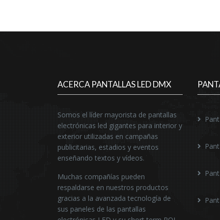
ACERCA PANTALLAS LED DMX
PANT
Somos el líder mayorista de pantallas
Pant
electrónicas led gigantes para interior y
exterior utilizadas en campañas
Pant
publicitarias, estadios y eventos
enseñando textos y vídeos.
Pant
Muchas compañías pueden
respaldarse en nuestros productos
gracias a la avanzada tecnología de
Pant
sus paneles de las pantallas
electrónicas LED y su short term ROI.