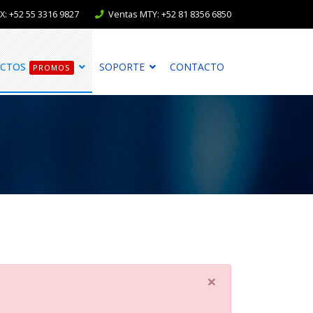
: +52 55 3316 9827
Ventas MTY: +52 81 8356 6850
CTOS
SOPORTE
CONTACTO
PROMOS
×