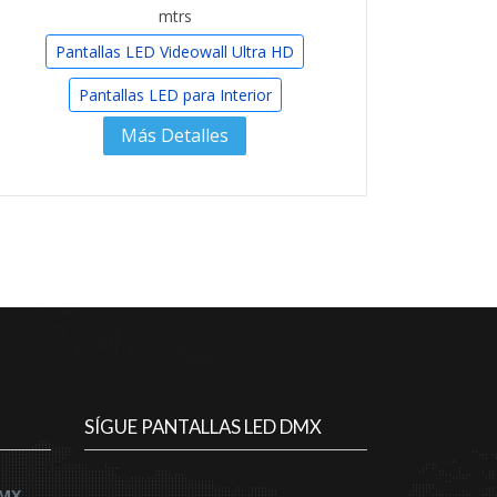
mtrs
Pantallas LED Videowall Ultra HD
Pantallas LED para Interior
Más Detalles
SÍGUE PANTALLAS LED DMX
DMX