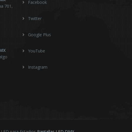
Facebook
na 701,
Twitter
Google Plus
DMX
YouTube
algo
Instagram
s LED para Estadios
Pantallas LED DMX