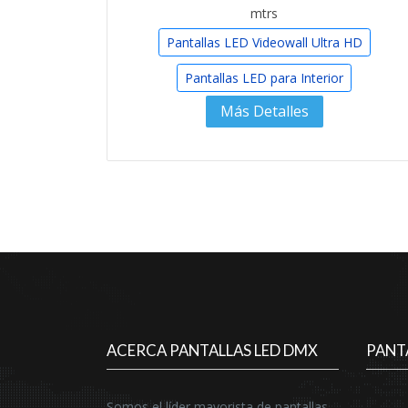
mtrs
Pantallas LED Videowall Ultra HD
Pantallas LED para Interior
Más Detalles
ACERCA PANTALLAS LED DMX
PANT
Somos el líder mayorista de pantallas