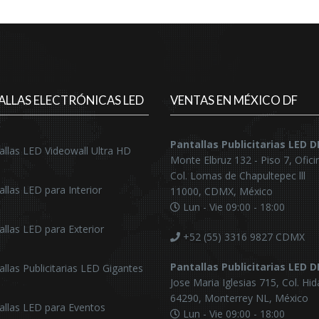
ALLAS ELECTRÓNICAS LED
VENTAS EN MÉXICO DF
Pantallas Publicitarias LED 
allas LED Videowall Ultra HD
Monte Elbruz 132 - Piso 7, Ofici
Col. Lomas de Chapultepec lll
allas LED para Interior
11000, CDMX, México
Lun - Vie 09:00 - 18:00
allas LED para Exterior
+52 (55) 3316 9827
CDMX
Pantallas Publicitarias LED 
allas Publicitarias LED Gigantes
Jose Maria Iglesias 715, Col. Hid
64290, Monterrey NL, México
allas LED para Eventos
Lun - Vie 09:00 - 18:00