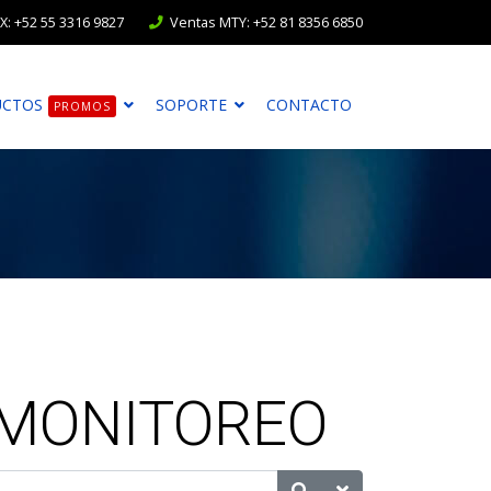
: +52 55 3316 9827
Ventas MTY: +52 81 8356 6850
UCTOS
SOPORTE
CONTACTO
PROMOS
 MONITOREO