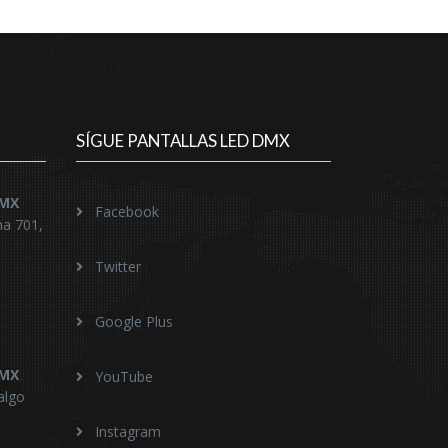
SÍGUE PANTALLAS LED DMX
DMX
Facebook
na 701,
Twitter
Google Plus
DMX
YouTube
algo
Instagram