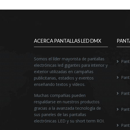
ACERCA PANTALLAS LED DMX
PANT
Somos el líder mayorista de pantallas
Pant
electrónicas led gigantes para interior y
exterior utilizadas en campañas
Pant
publicitarias, estadios y eventos
enseñando textos y vídeos.
Pant
Muchas compañías pueden
respaldarse en nuestros productos
gracias a la avanzada tecnología de
Pant
sus paneles de las pantallas
electrónicas LED y su short term ROI.
Pant