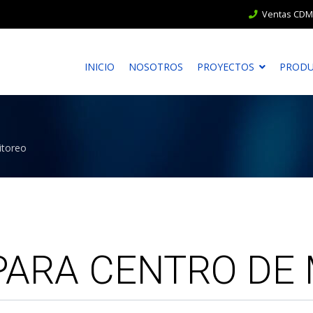
Ventas CDMX
INICIO
NOSOTROS
PROYECTOS
PROD
itoreo
PARA CENTRO DE