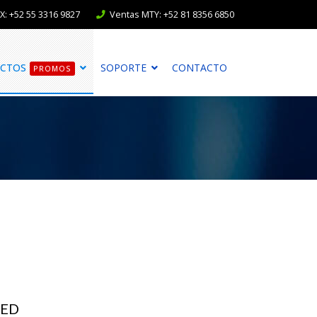
: +52 55 3316 9827
Ventas MTY: +52 81 8356 6850
CTOS
SOPORTE
CONTACTO
PROMOS
LED