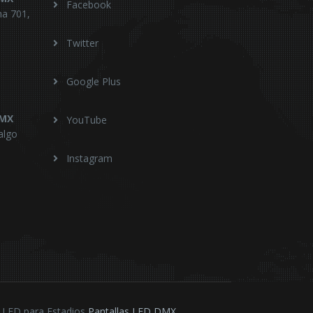
Facebook
na 701,
Twitter
Google Plus
DMX
YouTube
algo
Instagram
s LED para Estadios
Pantallas LED DMX