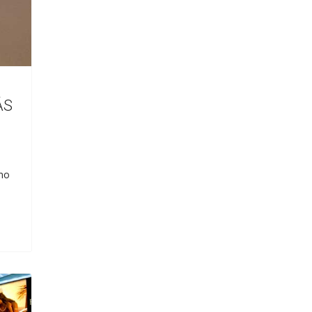
ÁS
ómo