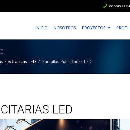
Ventas CDMX
INICIO
NOSOTROS
PROYECTOS
PROD
ED
as Electrónicas LED
Pantallas Publicitarias LED
CITARIAS LED